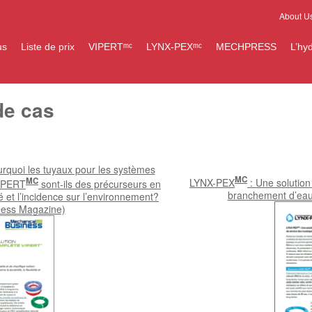
About U
us
Liste de prix
VIPERTᵐᶜ
LYNX-PEXᵐᶜ
MECHPRESS
L’hy
de cas
urquoi les tuyaux pour les systèmes
MC
MC
LYNX-PEX
: Une solution
VIPERT
sont-ils des précurseurs en
branchement d’eau 
ité et l’incidence sur l’environnement?
ness Magazine)