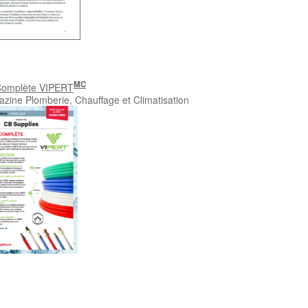
MC
 Complète VIPERT
zine Plomberie, Chauffage et Climatisation